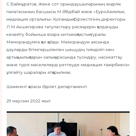
С.Баймұратов, Жеке сот орындаушыларының өңірлік
палатасының басшысы М.Әбдібай және «ЕуроАзиялық
медиация орталығы» Қоғамдық Бірлестігінің директоры
Л.М.Акшегирова татуластыру рәсімдерін қолдануды
кеңейту бойынша өзара ынтымақтастық туралы
Меморандумға қол қойды. Меморандум аясында
дауларды бітімгершілікпен шешудің тиімділігі мен
артықшылықтарын халық арасында түсіндіру, насихаттау
және түрлі мәселелерді реттеуде медиация тәжірбиесін
ұлғайту шаралары атқарылмақ.
Шымкент қаласы Әділет департаменті
29 маусым 2022 жыл