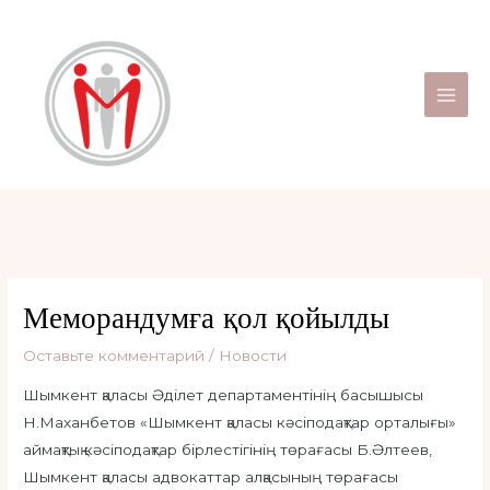
Перейти
Навигация
Main
к
по
Men
содержимому
записям
Меморандумға қол қойылды
Оставьте комментарий
/
Новости
Шымкент қаласы Әділет департаментінің басышысы
Н.Маханбетов «Шымкент қаласы кәсіподақтар орталығы»
аймақтық кәсіподақтар бірлестігінің төрағасы Б.Әлтеев,
Шымкент қаласы адвокаттар алқасының төрағасы