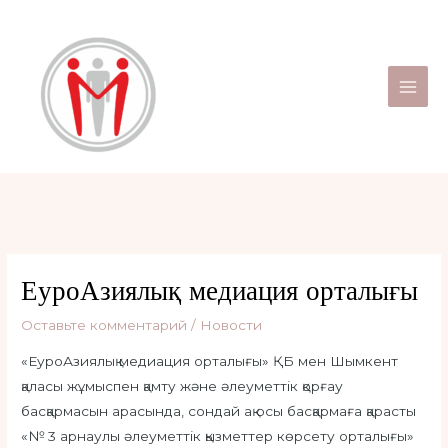
Перейти
Навигация
Main
к
по
Men
содержимому
записям
ЕуроАзиялық медиация орталығы
Оставьте комментарий
/
Новости
«ЕуроАзиялық медиация орталығы» ҚБ мен Шымкент
қаласы жұмыспен қамту және әлеуметтік қорғау
басқармасын арасында, сондай ақ осы басқармаға қарасты
«№ 3 арнаулы әлеуметтік қызметтер көрсету орталығы»