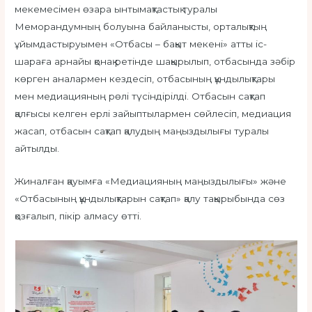
мекемесімен өзара ынтымақтастық туралы
Меморандумның болуына байланысты, орталықтың
ұйымдастыруымен «Отбасы – бақыт мекені» атты іс-
шараға арнайы қонақ ретінде шақырылып, отбасында зәбір
көрген аналармен кездесіп, отбасының құндылықтары
мен медиацияның рөлі түсіндірілді. Отбасын сақтап
қалғысы келген ерлі зайыптылармен сөйлесіп, медиация
жасап, отбасын сақтап қалудың маңыздылығы туралы
айтылды.
Жиналған қауымға «Медиацияның маңыздылығы» және
«Отбасының құндылықтарын сақтап» қалу тақырыбында сөз
қозғалып, пікір алмасу өтті.